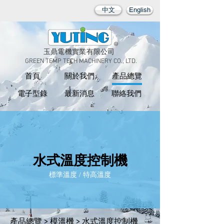
中文
English
玉鼎電機實業有限公司
GREEN TEMP TECH MACHINERY CO., LTD.
首頁
關於我們
產品總覽
電子型錄
最新消息
聯絡我們
水式溫度控制機
標準溫度 / 特高溫
度
產品總覽
>
模溫機
>
水式溫度控制機